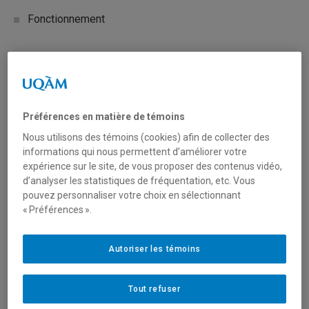
Fonctionnement
Secteur(s)
Sciences humaines et sociales
Préférences en matière de témoins
Sciences naturelles et mathématiques
Nous utilisons des témoins (cookies) afin de collecter des
informations qui nous permettent d’améliorer votre
expérience sur le site, de vous proposer des contenus vidéo,
Description du programme
d’analyser les statistiques de fréquentation, etc. Vous
pel de propositions du PCSS 2024 est de tirer parti de
pouvez personnaliser votre choix en sélectionnant
« Préférences ».
l’application novatrice de la science et de la technologie à
travers le spectre de la sûreté et de la sécurité.
Autoriser les témoins
Les solutions proposées dans le cadre de l’appel de
propositions du PCSS 2024 devront s’attaquer aux défis
Tout refuser
dans les domaines suivants :