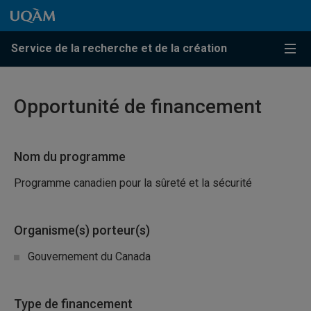
Passer au contenu
Accéder au menu principal
Accéder à la recherche
Passer au contenu
Accéder au menu principal
Service de la recherche et de la création
Menu
Opportunité de financement
Nom du programme
Programme canadien pour la sûreté et la sécurité
Organisme(s) porteur(s)
Gouvernement du Canada
Type de financement