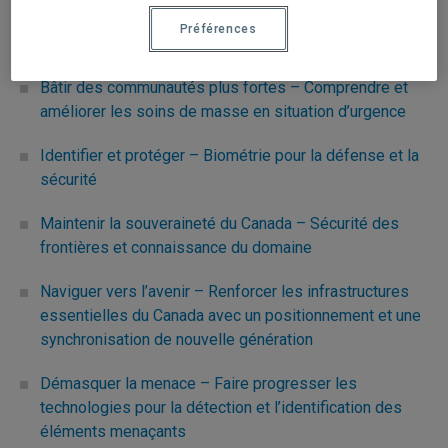
Renseignements sur les incendies de forêt – Une
Préférences
image commune pour la détection et la suppression
Bâtir des communautés plus fortes – Comprendre et
améliorer les soins de masse en situation d’urgence
Identifier et protéger – Biométrie pour la défense et la
sécurité
Maintenir la souveraineté du Canada – Sécurité des
frontières et connaissance du domaine
Naviguer vers l’avenir – Renforcer les infrastructures
essentielles du Canada avec un positionnement et une
synchronisation de nouvelle génération
Démasquer la menace – Faire progresser les
technologies pour la détection et l’identification des
éléments menaçants