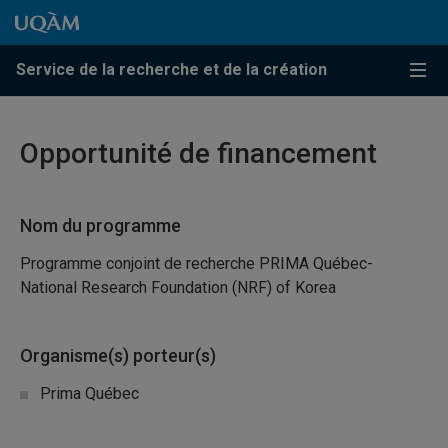
Passer au contenu
Accéder au menu principal
Accéder à la recherche
Passer au contenu
Accéder au menu principal
Service de la recherche et de la création
Menu
Opportunité de financement
Nom du programme
Programme conjoint de recherche PRIMA Québec-
National Research Foundation (NRF) of Korea
Organisme(s) porteur(s)
Prima Québec