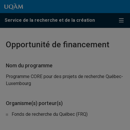
Passer au contenu
Accéder au menu principal
Accéder à la recherche
Passer au contenu
Accéder au menu principal
Service de la recherche et de la création
Menu
Opportunité de financement
Nom du programme
Programme CORE pour des projets de recherche Québec-
Luxembourg
Organisme(s) porteur(s)
Fonds de recherche du Québec (FRQ)