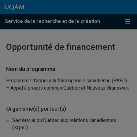
Passer au contenu
Accéder au menu principal
Accéder à la recherche
Passer au contenu
Accéder au menu principal
Service de la recherche et de la création
Menu
Opportunité de financement
Nom du programme
Programme d’appui à la francophonie canadienne (PAFC)
– Appel à projets commun Québec et Nouveau-Brunswick
Organisme(s) porteur(s)
Secrétariat du Québec aux relations canadiennes
(SQRC)