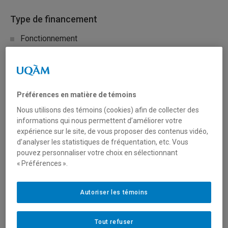
Type de financement
Fonctionnement
Mobilisation des connaissances (réseautage, transfert
et diffusion)
Préférences en matière de témoins
Secteur(s)
Nous utilisons des témoins (cookies) afin de collecter des
informations qui nous permettent d’améliorer votre
Arts et création
expérience sur le site, de vous proposer des contenus vidéo,
d’analyser les statistiques de fréquentation, etc. Vous
Sciences humaines et sociales
pouvez personnaliser votre choix en sélectionnant
« Préférences ».
Sciences liées à la santé
Autoriser les témoins
Sciences naturelles et mathématiques
Tout refuser