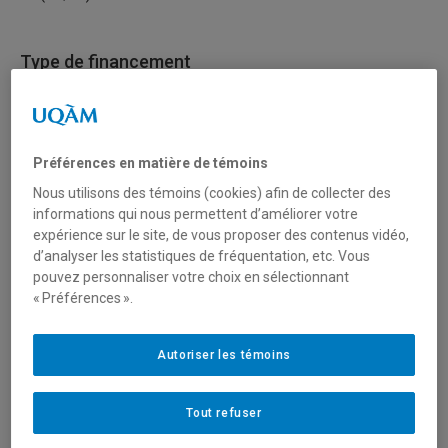
Type de financement
Équipement
Fonctionnement
Préférences en matière de témoins
Mobilisation des connaissances (réseautage, transfert
Nous utilisons des témoins (cookies) afin de collecter des
et diffusion)
informations qui nous permettent d’améliorer votre
expérience sur le site, de vous proposer des contenus vidéo,
d’analyser les statistiques de fréquentation, etc. Vous
Secteur(s)
pouvez personnaliser votre choix en sélectionnant
« Préférences ».
Arts et création
Autoriser les témoins
Sciences humaines et sociales
Sciences liées à la santé
Tout refuser