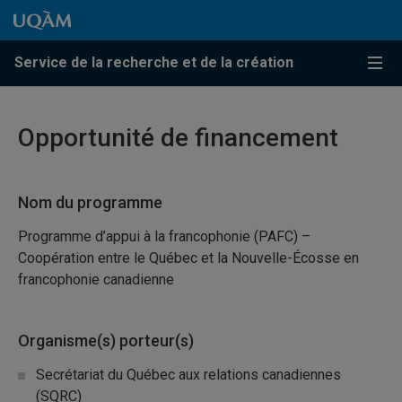
Passer au contenu
Accéder au menu principal
Accéder à la recherche
Passer au contenu
Accéder au menu principal
Service de la recherche et de la création
Menu
Opportunité de financement
Nom du programme
Programme d’appui à la francophonie (PAFC) –
Coopération entre le Québec et la Nouvelle-Écosse en
francophonie canadienne
Organisme(s) porteur(s)
Secrétariat du Québec aux relations canadiennes
(SQRC)