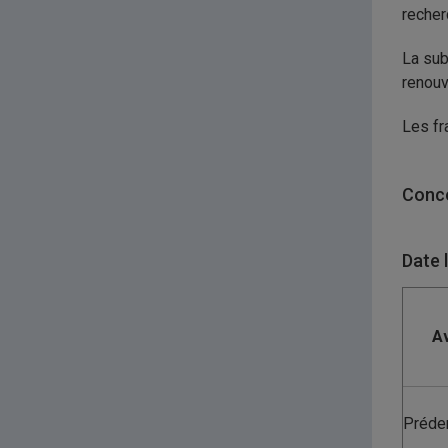
recher
La sub
renouv
Les fr
Conco
Date 
Av
Préde