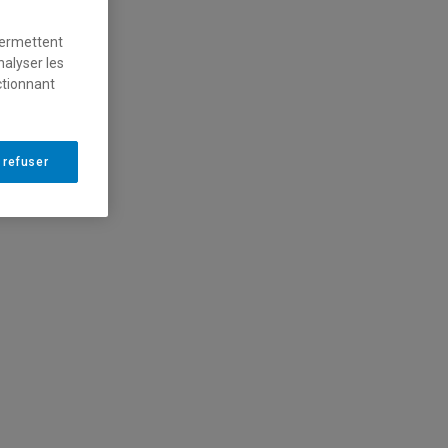
permettent
nalyser les
ctionnant
 refuser