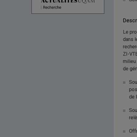
Descr
Le pro
dans l
recher
ZI-VTE
milieu
de gén
Sou
pos
de l
Sou
rel
Off