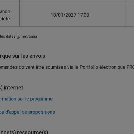
ande
18/01/2027 17:00
lète
des dates: jj/mm/aaaa
que sur les envois
mandes doivent être soumises via le Portfolio électronique FR
s) internet
ormation sur le progamme
de d'appel de propositions
nne(s) ressource(s)