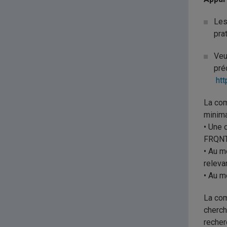
Les
pra
Veu
pré
htt
La com
minima
• Une 
FRQNT
• Au m
releva
• Au m
La com
cherch
recher