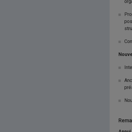
org
Pro
pos
str
Con
Nouve
Int
Anc
pré
Nou
Remar
Appui 