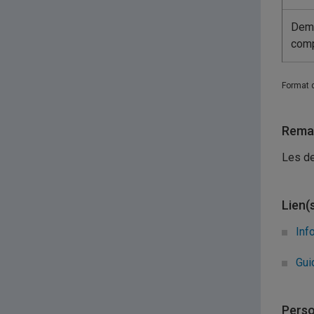
Dem
comp
Format 
Remar
Les de
Lien(
Inf
Gui
Perso