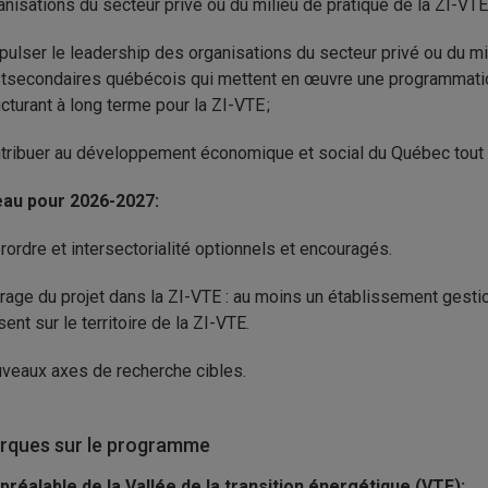
anisations du secteur privé ou du milieu de pratique de la ZI-VTE 
pulser le leadership des organisations du secteur privé ou du m
tsecondaires québécois qui mettent en œuvre une programmation
ucturant à long terme pour la ZI-VTE ;
tribuer au développement économique et social du Québec tout en
au pour 2026-2027:
erordre et intersectorialité optionnels et encouragés.
rage du projet dans la ZI-VTE : au moins un établissement gestio
sent sur le territoire de la ZI-VTE.
veaux axes de recherche cibles.
ques sur le programme
préalable de la Vallée de la transition énergétique (VTE):