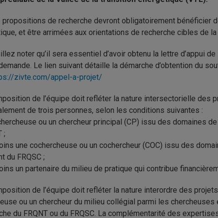
 propositions de recherche devront obligatoirement bénéficier de
tique, et être arrimées aux orientations de recherche cibles de la
illez noter qu’il sera essentiel d’avoir obtenu la lettre d’appui de
demande. Le lien suivant détaille la démarche d’obtention du souti
ps://zivte.com/appel-a-projet/
position de l’équipe doit refléter la nature intersectorielle des
lement de trois personnes, selon les conditions suivantes :
chercheuse ou un chercheur principal (CP) issu des domaines de
 ;
oins une cochercheuse ou un cochercheur (COC) issu des domai
nt du FRQSC ;
oins un partenaire du milieu de pratique qui contribue financièrem
position de l’équipe doit refléter la nature interordre des projet
euse ou un chercheur du milieu collégial parmi les chercheuses
che du FRQNT ou du FRQSC. La complémentarité des expertises r