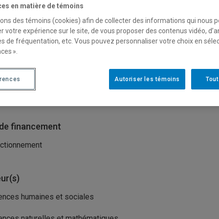
ces en matière de témoins
sons des témoins (cookies) afin de collecter des informations qui nous 
isme(s) porteur(s)
r votre expérience sur le site, de vous proposer des contenus vidéo, d’a
ds de recherche du Québec - Nature et Technologies (FRQNT)
es de fréquentation, etc. Vous pouvez personnaliser votre choix en séle
ces ».
isme(s) partenaire(s)
érences
Autoriser les témoins
Tout
istère de l’Économie, de l’Innovation et de l’Énergie (MEIE)
de financement
ctionnement
ur(s)
ences humaines et sociales
ences naturelles et mathématiques