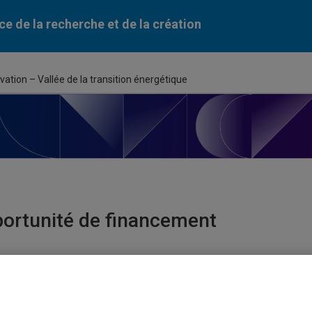
ce de la recherche et de la création
tion – Vallée de la transition énergétique
ortunité de financement
du programme
mme de recherche en partenariat – Zone d’innovation – Vallée de