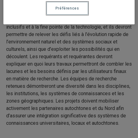
projets répondant aux priorités axées sur le bien-être, les
Préférences
infrastructures, l’énergie, les écosystèmes et l’économie.
Les projets devront être innovateurs, multidisciplinaires,
inclusifs et à la fine pointe de la technologie, et ils devront
permettre de relever les défis liés à l’évolution rapide de
l’environnement naturel et des systèmes sociaux et
culturels, ainsi que d’exploiter les possibilités qui en
découlent. Les requérants et requérantes devront
expliquer en quoi leurs travaux permettront de combler les
lacunes et les besoins définis par les utilisateurs finaux
en matière de recherche. Les équipes de recherche
retenues démontreront une diversité dans les disciplines,
les institutions, les systèmes de connaissances et les
zones géographiques. Les projets doivent mobiliser
activement les partenaires autochtones et du Nord afin
d’assurer une intégration significative des systèmes de
connaissances universitaires, locaux et autochtones.