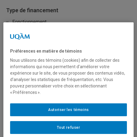
Type de financement
Fonctionnement
Mobilisation des connaissances (réseautage, transfert
et diffusion)
Préférences en matière de témoins
Nous utilisons des témoins (cookies) afin de collecter des
Secteur(s)
informations qui nous permettent d’améliorer votre
expérience sur le site, de vous proposer des contenus vidéo,
Sciences humaines et sociales
d’analyser les statistiques de fréquentation, etc. Vous
pouvez personnaliser votre choix en sélectionnant
Sciences liées à la santé
« Préférences ».
Sciences naturelles et mathématiques
Autoriser les témoins
Description du programme
Tout refuser
Le programme de recherche en partenariat financera des