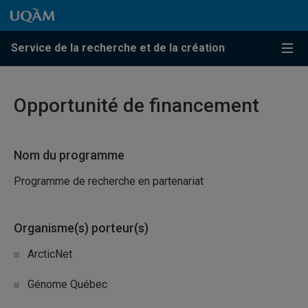
Passer au contenu
Accéder au menu principal
Accéder à la recherche
Passer au contenu
Accéder au menu principal
Service de la recherche et de la création
Menu
Opportunité de financement
Nom du programme
Programme de recherche en partenariat
Organisme(s) porteur(s)
ArcticNet
Génome Québec