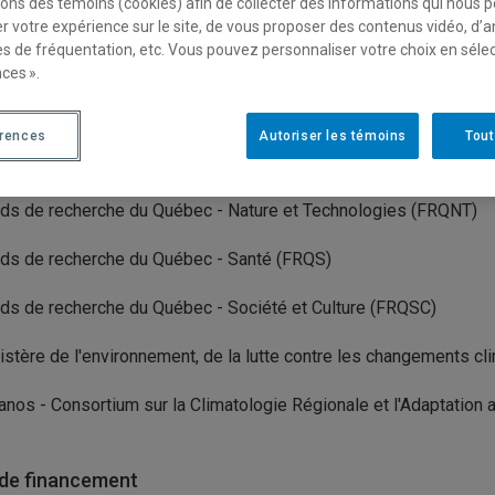
sons des témoins (cookies) afin de collecter des informations qui nous 
r votre expérience sur le site, de vous proposer des contenus vidéo, d’a
isme(s) porteur(s)
es de fréquentation, etc. Vous pouvez personnaliser votre choix en séle
ces ».
ds de recherche du Québec (FRQ)
érences
Autoriser les témoins
Tout
isme(s) partenaire(s)
ds de recherche du Québec - Nature et Technologies (FRQNT)
ds de recherche du Québec - Santé (FRQS)
ds de recherche du Québec - Société et Culture (FRQSC)
istère de l'environnement, de la lutte contre les changements c
anos - Consortium sur la Climatologie Régionale et l'Adaptatio
de financement