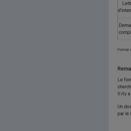
Lett
d'inte
Dema
compl
Format 
Remar
Le for
cherch
Il n’y
Un dos
par le