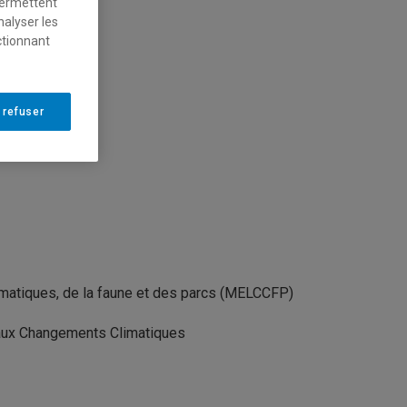
permettent
nalyser les
ctionnant
 refuser
limatiques, de la faune et des parcs (MELCCFP)
n aux Changements Climatiques