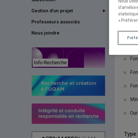
Nous utili
d’améliore
Gestion d’un projet
Organ
statistiqu
« Préféren
Professeurs associés
Fon
Nous joindre
Préf
Organ
Fon
Fon
Fon
Min
Our
Type 