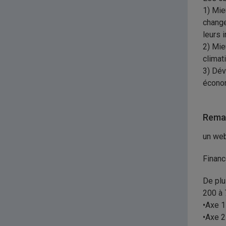
1) Mie
change
leurs i
2) Mie
climat
3) Dév
économ
Remar
un web
Financ
De plu
200 à 
•Axe 1
•Axe 2