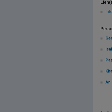
Lien(
Inf
Perso
Gen
Isa
Pas
Kha
Ani