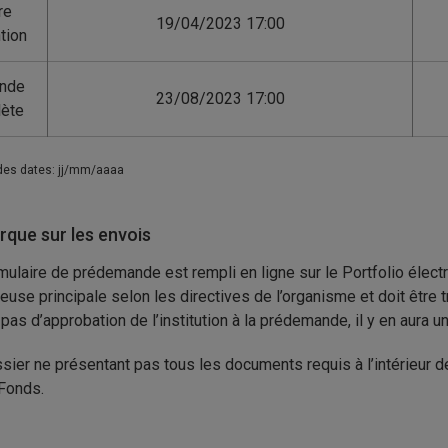
re
19/04/2023 17:00
ntion
nde
23/08/2023 17:00
ète
des dates: jj/mm/aaaa
que sur les envois
mulaire de prédemande est rempli en ligne sur le Portfolio élect
euse principale selon les directives de l’organisme et doit être 
 a pas d’approbation de l’institution à la prédemande, il y en aura
sier ne présentant pas tous les documents requis à l’intérieur d
 Fonds.