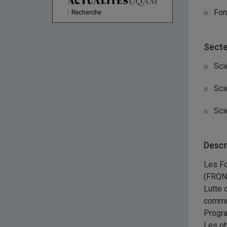
Fon
Secte
Sci
Sci
Sci
Descr
Les Fo
(FRQNT
Lutte 
commun
Progra
Les ob