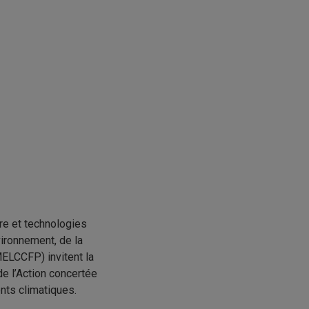
re et technologies
vironnement, de la
ELCCFP) invitent la
e l’Action concertée
ts climatiques.