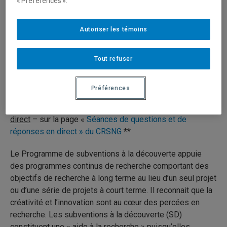
« Préférences ».
Enregistrement Panopto
de l’Atelier EDI tenu en juin 2025,
ainsi que
PDF présentation d’Evelyn McDuff
, et
PDF
Autoriser les témoins
présentation Anne Roudaut
, conseillère à l’accueil et à
l’intégration au VDR- Fac. Sciences
***
Tout refuser
**
Comment présenter un avis d’intention
et
Comment
préparer une demande de subvention à la découverte
:
Préférences
Vidéos préenregistrés du CRSNG en français et en anglais
ainsi que
Séances de questions et réponses
offertes
en
direct
– sur la page «
Séances de questions et de
réponses en direct
» du CRSNG
**
Le Programme de subventions à la découverte appuie
des programmes continus de recherche comportant des
objectifs de recherche à long terme au lieu d’un seul projet
ou d’une série de projets à court terme. Il reconnait que la
créativité et l’innovation sont au cœur des percées en
recherche. Les subventions à la découverte (SD)
constituent une « aide à la recherche » puisqu’elles