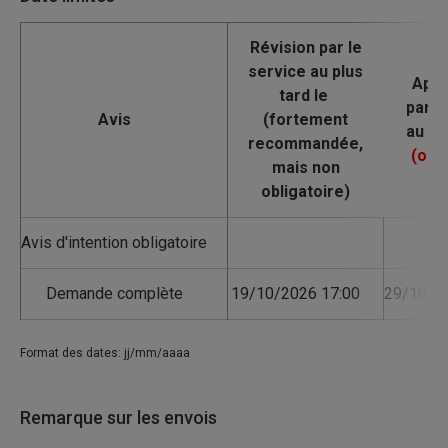
Avis
Avis d'intention obligatoire
Demande complète
19/10/2026 17:00
29/10/2
Format des dates: jj/mm/aaaa
Remarque sur les envois