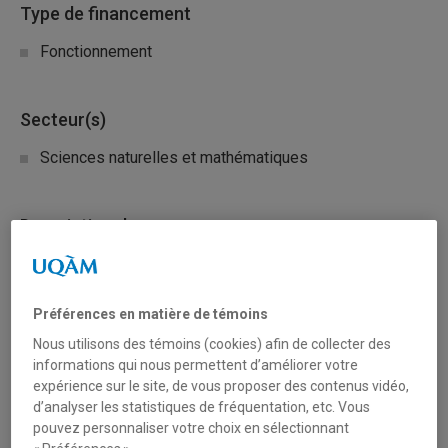
Type de financement
Fonctionnement
Secteur(s)
Sciences naturelles et mathématiques
Description du programme
*** Atelier
UQAM
sur le programme
CRSNG
Subvention à
la découverte
2027
jeudi 7 mai 2026 (
enregistrement
Panopto
et
présentation PDF
)
***
Préférences en matière de témoins
Nous utilisons des témoins (cookies) afin de collecter des
*** Atelier
UQAM
«
Intégrer l’EDIA à la recherche
»
informations qui nous permettent d’améliorer votre
mardi 16 juin 2026 (
PDF de l’atelier
en présentiel, non
expérience sur le site, de vous proposer des contenus vidéo,
enregistré, animé par Evelyn McDuff conseillère EDI
d’analyser les statistiques de fréquentation, etc. Vous
VRRCD)
pouvez personnaliser votre choix en sélectionnant