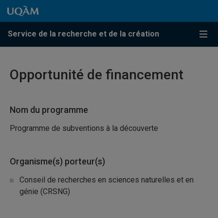
Passer au contenu
Accéder au menu principal
Accéder à la recherche
Passer au contenu
Accéder au menu principal
Service de la recherche et de la création
Menu
Opportunité de financement
Nom du programme
Programme de subventions à la découverte
Organisme(s) porteur(s)
Conseil de recherches en sciences naturelles et en
génie (CRSNG)