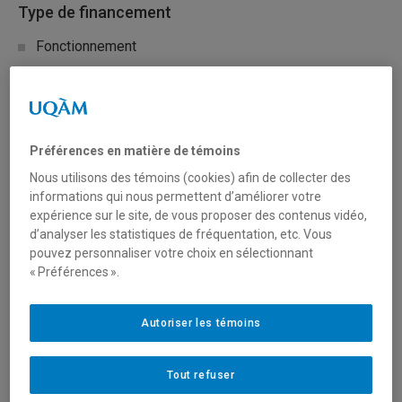
Type de financement
Fonctionnement
Secteur(s)
Sciences naturelles et mathématiques
Préférences en matière de témoins
Nous utilisons des témoins (cookies) afin de collecter des
informations qui nous permettent d’améliorer votre
Description du programme
expérience sur le site, de vous proposer des contenus vidéo,
d’analyser les statistiques de fréquentation, etc. Vous
Le Fonds pour l’infrastructure des minéraux critiques
pouvez personnaliser votre choix en sélectionnant
(FIMC) appuie le développement et le déploiement
« Préférences ».
d’infrastructures d’énergie propre et de transport qui
permettront le développement et l’expansion de projets
de minéraux critiques au Canada. La mobilisation des
Autoriser les témoins
Autochtones est un élément crucial de ce développement
de l’infrastructure et de l’exploitation minière, d’autant plus
Tout refuser
que de nombreux projets proposés se dérouleraient sur