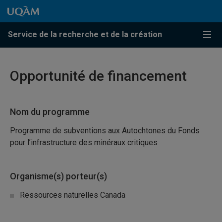
Passer au contenu
Accéder au menu principal
Accéder à la recherche
Passer au contenu
Accéder au menu principal
Service de la recherche et de la création
Menu
Opportunité de financement
Nom du programme
Programme de subventions aux Autochtones du Fonds
pour l’infrastructure des minéraux critiques
Organisme(s) porteur(s)
Ressources naturelles Canada