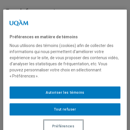
Type de financement
Fonctionnement
Préférences en matière de témoins
Secteur(s)
Nous utilisons des témoins (cookies) afin de collecter des
informations qui nous permettent d’améliorer votre
Sciences naturelles et mathématiques
expérience sur le site, de vous proposer des contenus vidéo,
d’analyser les statistiques de fréquentation, etc. Vous
pouvez personnaliser votre choix en sélectionnant
Description du programme
« Préférences ».
L’Alliance fournit une infrastructure de recherche
numérique (IRN) dans trois domaines : le calcul
Autoriser les témoins
informatique de pointe (CIP), la gestion des données de
recherche (GDR) et les logiciels de recherche (LR). Les
Tout refuser
services et les outils proposés dans ces domaines
permettent aux chercheuses et chercheurs du Canada
d’avoir ce qu’il leur faut pour mener à bien, conserver et
Préférences