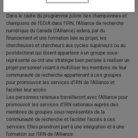
diffuser leurs travaux.
Dans le cadre du programme pilote des championnes et
champions de l’EDIA dans l’IRN, l’Alliance de recherche
numérique du Canada (l’Alliance) aidera, par du
financement et une formation liée au projet, les
chercheuses et chercheurs aux cycles supérieurs ou au
postdoctorat qui disent appartenir à un groupe sous-
représenté ou ont une stratégie bien pensée à réaliser un
projet personnel visant à mobiliser les membres de leur
communauté de recherche appartenant à ces groupes
pour promouvoir les services d’IRN de l’Alliance et
faciliter leur accès.
Les personnes retenues travailleront avec l’Alliance pour
promouvoir les services d’IRN nationaux auprès des
membres de groupes sous-représentés de la
communauté de recherche et faciliter l’accès à ces
services. Elles prendront part à une intégration et à une
formation sur l’IRN de l’Alliance.