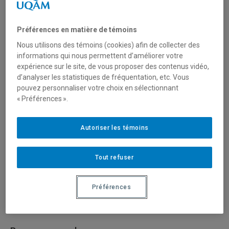
Type de financement
Préférences en matière de témoins
Fonctionnement
Nous utilisons des témoins (cookies) afin de collecter des
informations qui nous permettent d’améliorer votre
expérience sur le site, de vous proposer des contenus vidéo,
Secteur(s)
d’analyser les statistiques de fréquentation, etc. Vous
pouvez personnaliser votre choix en sélectionnant
Sciences naturelles et mathématiques
« Préférences ».
Description du programme
Autoriser les témoins
L’objectif est d’accroître le développement de
Tout refuser
connaissances appliquées en réponse aux enjeux du
secteur bioalimentaire du Québec et l’adaptation des
connaissances et des technologies existantes aux
Préférences
conditions particulières de ce secteur.