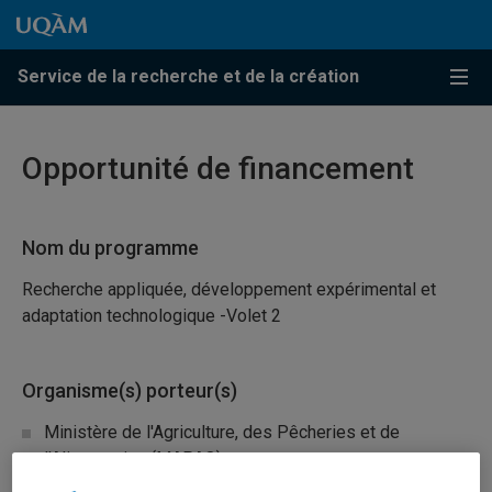
Passer au contenu
Accéder au menu principal
Accéder à la recherche
Passer au contenu
Accéder au menu principal
Service de la recherche et de la création
Menu
Opportunité de financement
Nom du programme
Recherche appliquée, développement expérimental et
adaptation technologique -Volet 2
Organisme(s) porteur(s)
Ministère de l'Agriculture, des Pêcheries et de
l'Alimentation (MAPAQ)