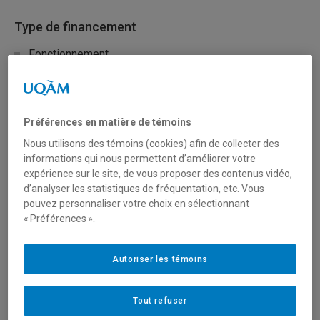
Type de financement
Fonctionnement
Secteur(s)
Préférences en matière de témoins
Sciences naturelles et mathématiques
Nous utilisons des témoins (cookies) afin de collecter des
informations qui nous permettent d’améliorer votre
expérience sur le site, de vous proposer des contenus vidéo,
Description du programme
d’analyser les statistiques de fréquentation, etc. Vous
pouvez personnaliser votre choix en sélectionnant
Premier concours
« Préférences ».
Ce programme vise à inciter les chercheuses et les
chercheurs, œuvrant dans des champs disciplinaires
Autoriser les témoins
variés, dans les universités et les collèges du Québec, à
aider l’industrie minière à relever les défis techniques,
Tout refuser
environnementaux et technologiques posés par le