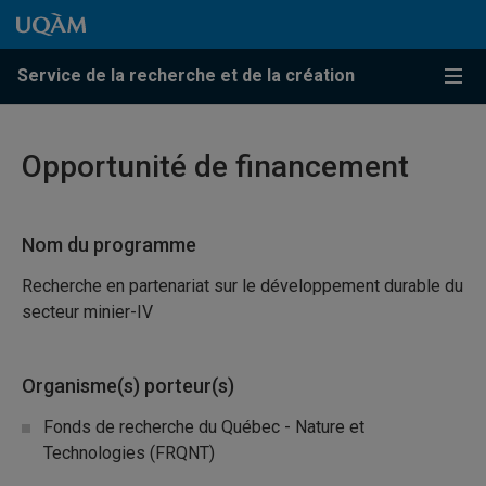
Passer au contenu
Accéder au menu principal
Accéder à la recherche
Passer au contenu
Accéder au menu principal
Service de la recherche et de la création
Menu
Opportunité de financement
Nom du programme
Recherche en partenariat sur le développement durable du
secteur minier-IV
Organisme(s) porteur(s)
Fonds de recherche du Québec - Nature et
Technologies (FRQNT)