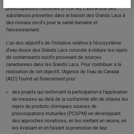
désigné des produits chimiques sources de
préoccupations mutuelles (PCSPM), c’est‑à‑dire des
substances présentes dans le bassin des Grands Lacs à
des niveaux nocifs pour la santé humaine et
l’environnement.
L’un des objectifs de l’Initiative relative à l’écosystème
d’eau douce des Grands Lacs consiste à réduire les rejets
de contaminants nocifs provenant de sources
canadiennes dans les Grands Lacs. Pour contribuer à la
réalisation de cet objectif, l’Agence de l’eau du Canada
(AEC) fournit un financement pour :
des projets qui renforcent la participation à l’application
de mesures au-delà de la conformité afin de réduire les
rejets de produits chimiques sources de
préoccupations mutuelles (PCSPM) en développant
des approches novatrices, en les mettant en œuvre, en
les évaluant et en faisant la promotion de leur