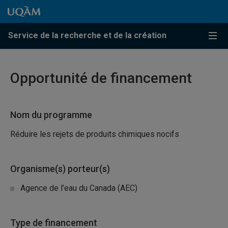
Passer au contenu
Accéder au menu principal
Accéder à la recherche
Passer au contenu
Accéder au menu principal
Service de la recherche et de la création
Menu
Opportunité de financement
Nom du programme
Réduire les rejets de produits chimiques nocifs
Organisme(s) porteur(s)
Agence de l’eau du Canada (AEC)
Type de financement