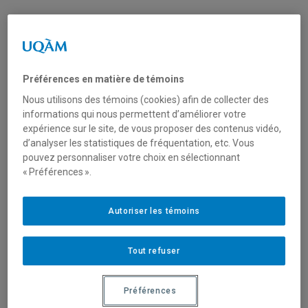
Fonctionnement
Secteur(s)
Préférences en matière de témoins
Sciences naturelles et mathématiques
Nous utilisons des témoins (cookies) afin de collecter des
informations qui nous permettent d’améliorer votre
expérience sur le site, de vous proposer des contenus vidéo,
Description du programme
d’analyser les statistiques de fréquentation, etc. Vous
pouvez personnaliser votre choix en sélectionnant
L’initiative relative à l’écosystème d’eau douce des
« Préférences ».
Grands Lacs a pour objectif de relever les défis
environnementaux les plus importants qui affectent la
Autoriser les témoins
qualité de l’eau et la santé de l’écosystème des Grands
Lacs tout en respectant les engagements du Canada en
vertu de l’
Accord Canada – États-Unis relatif à la qualité de
Tout refuser
l’eau dans les Grands Lacs
.
Préférences
Dans le cadre de l’AQEGL, le Canada et les États-Unis ont