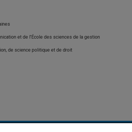
aines
ication et de l’École des sciences de la gestion
n, de science politique et de droit
Accessibilité Web
Préférences des témoins