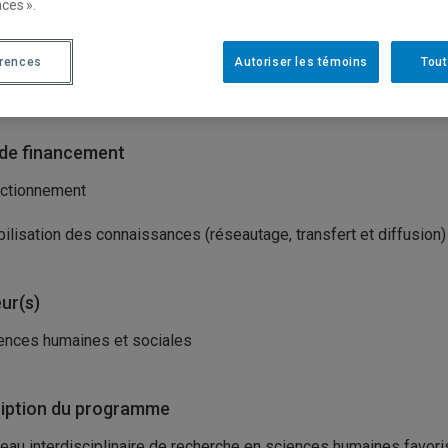
ces ».
isme(s) porteur(s)
érences
Autoriser les témoins
Tout
seil de recherches en sciences humaines du Canada (CRSH)
de financement
ctionnement
ilisation des connaissances (réseautage, transfert et diffusion)
ur(s)
ences humaines et sociales
iption du programme
eau interdisciplinaire de recherche en sciences humaines favori