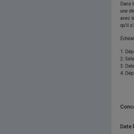
Dans l
une di
avec l
qu’il 
Échéan
1. Dép
2. Sél
3. Dat
4. Dép
Conco
Date 