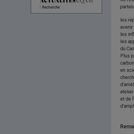
parten
les ré
avenir
les in
les ap
du Can
Plus p
carbon
en sci
cherch
d’amél
atelie
et de 
d’ampl
Remar