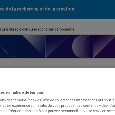
ce de la recherche et de la création
ulture durable dans une économie carboneutre
ortunité de financement
ces en matière de témoins
du programme
sons des témoins (cookies) afin de collecter des informations qui nous 
r votre expérience sur le site, de vous proposer des contenus vidéo, d’a
 de recherche en sciences humaines sur l’agriculture durable 
es de fréquentation, etc. Vous pouvez personnaliser votre choix en séle