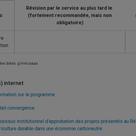
s
re
ntion
des dates: jj/mm/aaaa
s) internet
ormation sur le programme
tail convergence
cessus institutionnel d’approbation des projets présentés au 
griculture durable dans une économie carboneutre