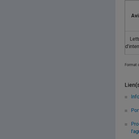
Avi
Lett
d'inte
Format 
Lien(
Inf
Por
Pro
l’a