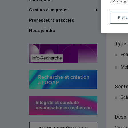
« Préféren
Gestion d’un projet
Organ
Préf
Professeurs associés
Con
Nous joindre
Type 
Fon
Mob
Secte
Sci
Descr
Ce rés