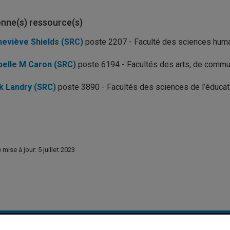
nne(s) ressource(s)
eviève Shields (SRC)
poste 2207 - Faculté des sciences hum
belle M Caron (SRC)
poste 6194 - Facultés des arts, de commun
k Landry (SRC)
poste 3890 - Facultés des sciences de l’éducatio
 mise à jour: 5 juillet 2023
de la recherche et de la création
Nous joindre