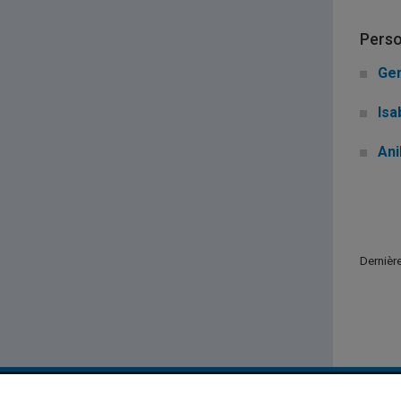
Perso
Gen
Isa
Ani
Dernière
UQAM - Université du Québec à Montréal
Service 