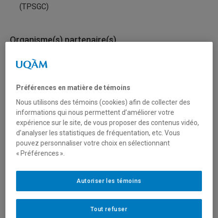
(TPSGC)
Organisme(s) partenaire(s)
Forces armées canadiennes (FAC)
Préférences en matière de témoins
Type de financement
Nous utilisons des témoins (cookies) afin de collecter des
Fonctionnement
informations qui nous permettent d’améliorer votre
expérience sur le site, de vous proposer des contenus vidéo,
d’analyser les statistiques de fréquentation, etc. Vous
Secteur(s)
pouvez personnaliser votre choix en sélectionnant
« Préférences ».
Sciences naturelles et mathématiques
Autoriser les témoins
Description du programme
Tout refuser
Le ministère de la Défense nationale (MDN), les Forces