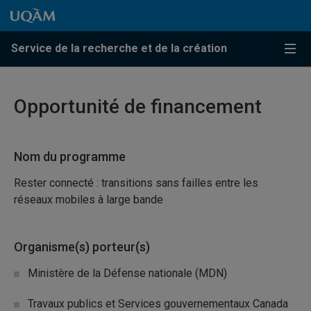
Passer au contenu
Accéder au menu principal
Accéder à la recherche
Passer au contenu
Accéder au menu principal
Service de la recherche et de la création
Menu
Opportunité de financement
Nom du programme
Rester connecté : transitions sans failles entre les
réseaux mobiles à large bande
Organisme(s) porteur(s)
Ministère de la Défense nationale (MDN)
Travaux publics et Services gouvernementaux Canada