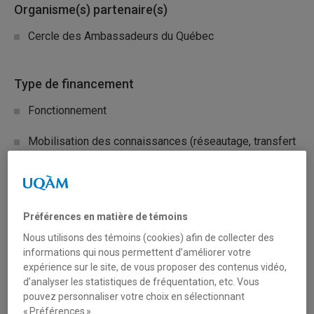
Organisme(s) partenaire(s)
Cercle des Ambassadeurs du Québec
Type de financement
Fonctionnement
Mobilisation des connaissances (réseautage, transfert
et diffusion)
Secteur(s)
Préférences en matière de témoins
Sciences humaines et sociales
Nous utilisons des témoins (cookies) afin de collecter des
informations qui nous permettent d’améliorer votre
Sciences liées à la santé
expérience sur le site, de vous proposer des contenus vidéo,
d’analyser les statistiques de fréquentation, etc. Vous
Sciences naturelles et mathématiques
pouvez personnaliser votre choix en sélectionnant
« Préférences ».