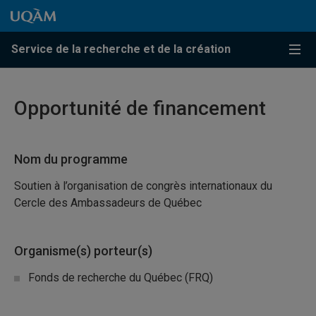
Passer au contenu
Accéder au menu principal
Accéder à la recherche
Passer au contenu
Accéder au menu principal
Service de la recherche et de la création
Menu
Opportunité de financement
Nom du programme
Soutien à l’organisation de congrès internationaux du
Cercle des Ambassadeurs de Québec
Organisme(s) porteur(s)
Fonds de recherche du Québec (FRQ)