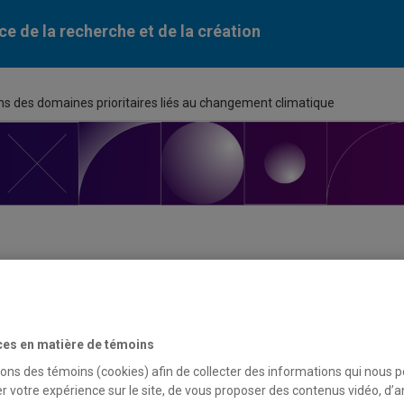
ce de la recherche et de la création
 des domaines prioritaires liés au changement climatique
ortunité de financement
ces en matière de témoins
du programme
sons des témoins (cookies) afin de collecter des informations qui nous 
tion catalyseur : Recherche communautaire dans des domaines p
r votre expérience sur le site, de vous proposer des contenus vidéo, d’a