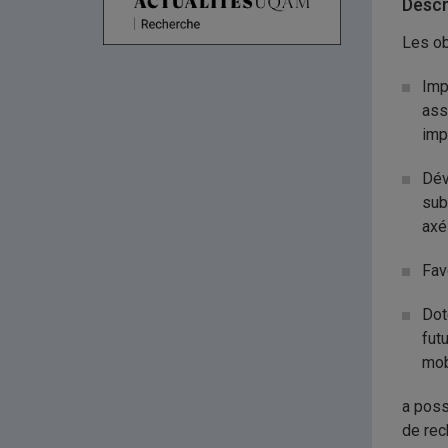
Descr
Les ob
Imp
ass
imp
Dév
sub
axé
Fav
Dot
fut
mob
a poss
de rec