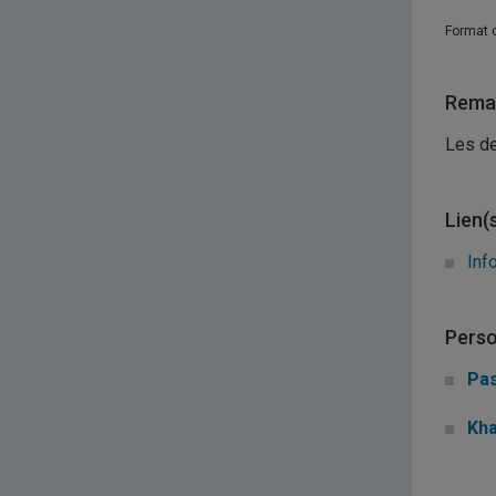
Format 
Remar
Les de
Lien(
Inf
Perso
Pas
Kha