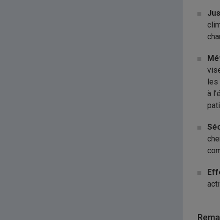
Jus
cli
cha
Mét
vis
les
à l
pat
Séc
che
com
Eff
act
Remar