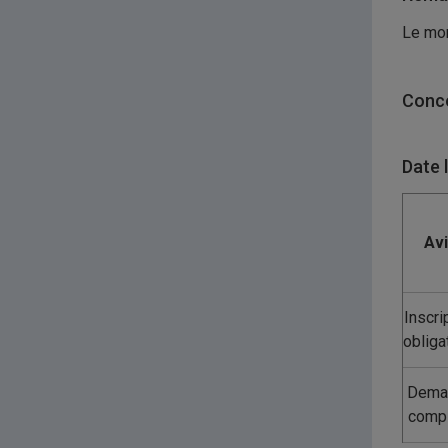
Le mon
Conco
Date 
Av
Inscri
obliga
Dema
comp