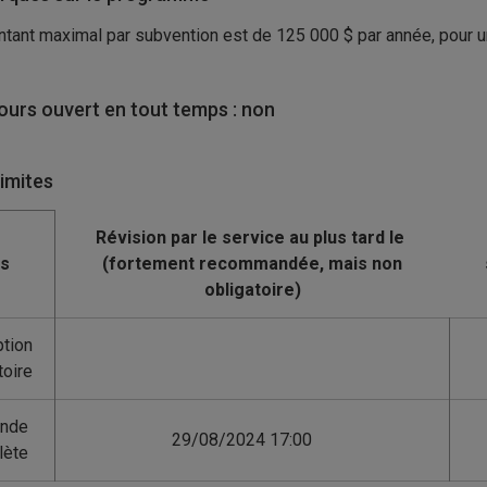
tant maximal par subvention est de 125 000 $ par année, pour u
urs ouvert en tout temps : non
limites
is
ption
toire
nde
29/08/2024 17:00
lète