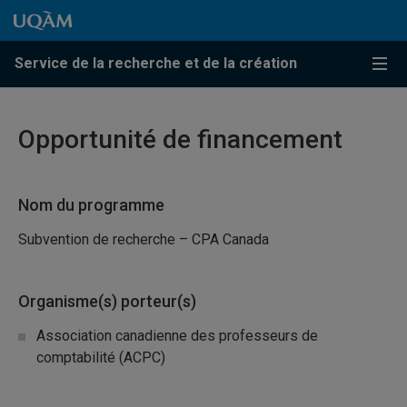
Passer au contenu
Accéder au menu principal
Accéder à la recherche
Passer au contenu
Accéder au menu principal
Service de la recherche et de la création
Menu
Opportunité de financement
Nom du programme
Subvention de recherche – CPA Canada
Organisme(s) porteur(s)
Association canadienne des professeurs de
comptabilité (ACPC)