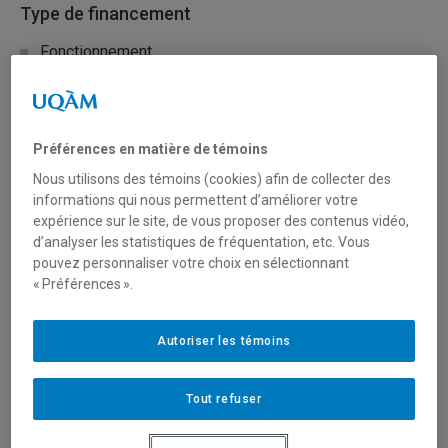
Type de financement
Fonctionnement
Secteur(s)
Préférences en matière de témoins
Sciences humaines et sociales
Nous utilisons des témoins (cookies) afin de collecter des
informations qui nous permettent d’améliorer votre
expérience sur le site, de vous proposer des contenus vidéo,
Description du programme
d’analyser les statistiques de fréquentation, etc. Vous
CPA Canada lance un appel à projets de recherche dans
pouvez personnaliser votre choix en sélectionnant
« Préférences ».
les domaines suivants :
Informer l’établissement de normes au Canada, y
Autoriser les témoins
compris les implications de la technologie (comme
l’intelligence artificielle (IA), y compris l’IA générative et
Tout refuser
l’IA agentique, la chaîne de blocs et les
cryptomonnaies, l’informatique quantique et d’autres