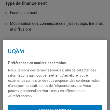
Type de financement
Fonctionnement
Mobilisation des connaissances (réseautage, transfert
et diffusion)
Secteur(s)
Sciences liées à la santé
Préférences en matière de témoins
Nous utilisons des témoins (cookies) afin de collecter des
Description du programme
informations qui nous permettent d’améliorer votre
expérience sur le site, de vous proposer des contenus vidéo,
Appuyer la recherche interdisciplinaire pour prévenir les
d’analyser les statistiques de fréquentation, etc. Vous
épidémies de grippe aviaire, s’y préparer et y répondre
pouvez personnaliser votre choix en sélectionnant
« Préférences ».
L’influenza aviaire, communément appelée grippe aviaire,
est une maladie virale qui touche principalement les
oiseaux, mais qui peut se transmettre à d’autres espèces