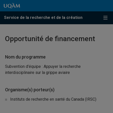
Passer au contenu
Accéder au menu principal
Accéder à la recherche
Passer au contenu
Accéder au menu principal
Service de la recherche et de la création
Menu
Opportunité de financement
Nom du programme
Subvention d’équipe : Appuyer la recherche
interdisciplinaire sur la grippe aviaire
Organisme(s) porteur(s)
Instituts de recherche en santé du Canada (IRSC)