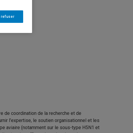
 refuser
e de coordination de la recherche et de
ir l’expertise, le soutien organisationnel et les
ppe aviaire (notamment sur le sous-type H5N1 et