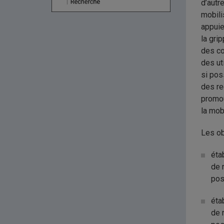
d’autr
mobili
appuie
la gri
des co
des ut
si pos
des re
promou
la mob
Les ob
éta
de 
poss
éta
de 