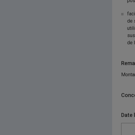
poss
fac
de 
uti
sus
de 
Remar
Montan
Conco
Date 