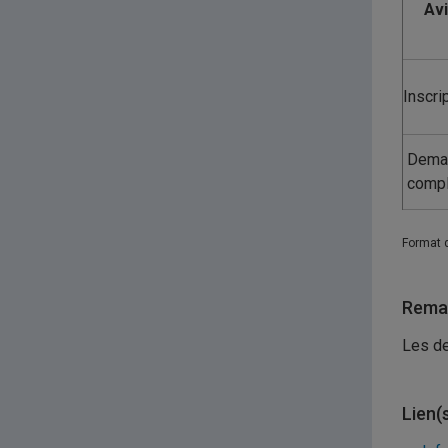
Av
Inscri
Dema
comp
Format 
Remar
Les d
Lien(