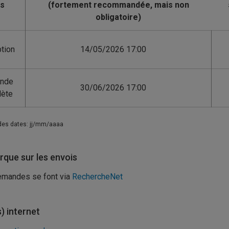
is
ption
14/05/2026 17:00
nde
30/06/2026 17:00
lète
des dates: jj/mm/aaaa
que sur les envois
emandes se font via
RechercheNet
s) internet