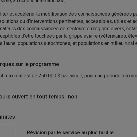
ible, à l’échelle internationale;
iliter et accélérer la mobilisation des connaissances générées pa
solutions ou d’interventions pertinentes, accessibles, utiles et 
lisateurs des connaissances de secteurs ou régions divers, not
ceptibles d’être touchées par la grippe aviaire (vétérinaires, éle
la faune, populations autochtones, et populations en milieu rural e
ques sur le programme
t maximal est de 250 000 $ par année, pour une période maximal
urs ouvert en tout temps : non
limites