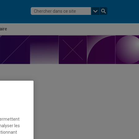
aire
permettent
aviaire
nalyser les
ctionnant