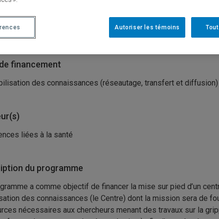
isme(s) porteur(s)
érences
Autoriser les témoins
Tout
tituts de recherche en santé du Canada (IRSC)
de financement
ilisation des connaissances (réseautage, transfert et diffusion)
ur(s)
ences liées à la santé
iption du programme
gramme a comme objectif de financer la mise sur pied d’un centr
sation des connaissances (le Centre) dont la mission sera de fourn
rces nécessaires aux chercheurs menant des travaux sur la gri