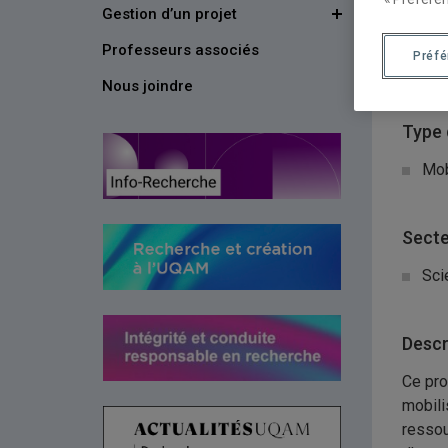
Gestion d’un projet
Organ
Professeurs associés
Préf
Ins
Nous joindre
Type 
Mob
Secte
Sci
Descr
Ce pro
mobili
ressou