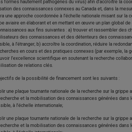
es formes hautement pathogènes du virus) afin d’accroître la coor
sation des connaissances connexes au Canada et, dans la mesure
ra une approche coordonnée à l’échelle nationale misant sur la coh
ppe aviaire en élaborant et en mettant en œuvre un plan global de
nnaissances aux fins suivantes : a) trouver et rassembler des 
ilisateurs des connaissances et des détenteurs des connaissanc
sible, à l’étranger; b) accroître la coordination, réduire la redond
cherches en cours et des pratiques connexes (par exemple, la g
voir l’excellence scientifique en soutenant la recherche collabo
ilisation de relations clés.
jectifs de la possibilité de financement sont les suivants :
blir une plaque tournante nationale de la recherche sur la grippe 
recherche et la mobilisation des connaissances générées dans 
ible, à l’échelle internationale;
blir une plaque tournante nationale de la recherche sur la grippe 
recherche et la mobilisation des connaissances générées dans 