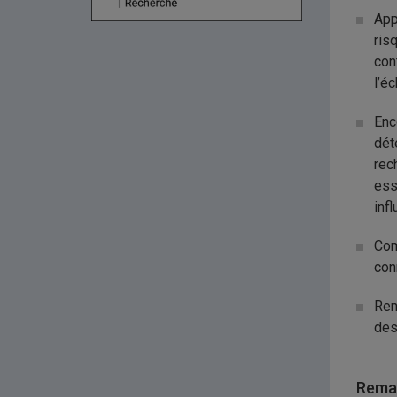
App
ris
con
l’é
Enc
dét
rec
ess
infl
Com
con
Ren
des
Remar