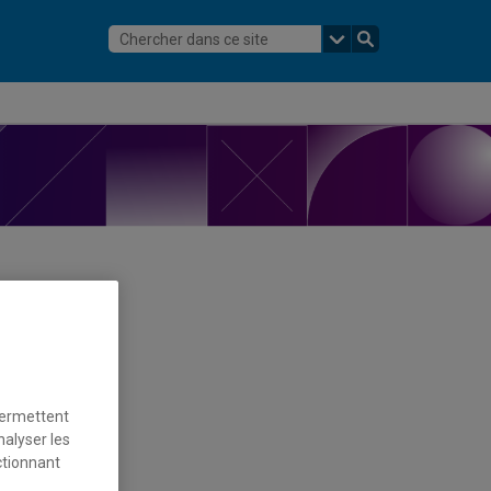
permettent
nalyser les
ctionnant