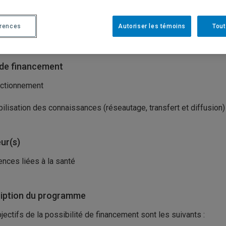
isme(s) porteur(s)
érences
Autoriser les témoins
Tout
tituts de recherche en santé du Canada (IRSC)
de financement
ctionnement
ilisation des connaissances (réseautage, transfert et diffusion)
ur(s)
ences liées à la santé
iption du programme
jectifs de la possibilité de financement sont les suivants :