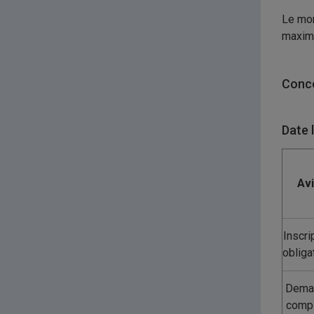
Le mon
maxima
Conco
Date 
Av
Inscri
obliga
Dema
comp