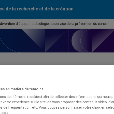
ce de la recherche et de la création
bvention d’équipe : La biologie au service de la prévention du cancer
ortunité de financement
ces en matière de témoins
du programme
sons des témoins (cookies) afin de collecter des informations qui nous 
r votre expérience sur le site, de vous proposer des contenus vidéo, d’a
tion d’équipe : La biologie au service de la prévention du cancer
es de fréquentation, etc. Vous pouvez personnaliser votre choix en séle
ces ».