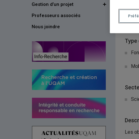
Gestion d’un projet
Organ
Professeurs associés
Préf
Ins
Nous joindre
Type 
Fon
Mob
Secte
Sci
Descr
Les ob