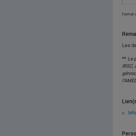
Format 
Remar
Les de
**
Le 
IRSC, 
gérosc
l’AMED
Lien(
Inf
Perso