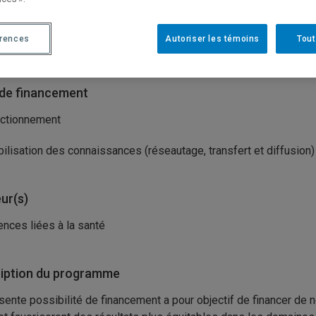
isme(s) porteur(s)
érences
Autoriser les témoins
Tout
tituts de recherche en santé du Canada (IRSC)
de financement
ctionnement
ilisation des connaissances (réseautage, transfert et diffusion)
ur(s)
ences liées à la santé
iption du programme
sente possibilité de financement a pour objectif de financer de 