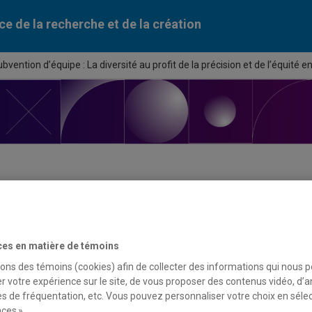
ce de la recherche et de la création
bvention d’équipe : La diversité au profit de la précision et de l’équité e
ortunité de financement
ces en matière de témoins
du programme
sons des témoins (cookies) afin de collecter des informations qui nous 
r votre expérience sur le site, de vous proposer des contenus vidéo, d’a
tion d’équipe : La diversité au profit de la précision et de l’équi
es de fréquentation, etc. Vous pouvez personnaliser votre choix en séle
ces ».