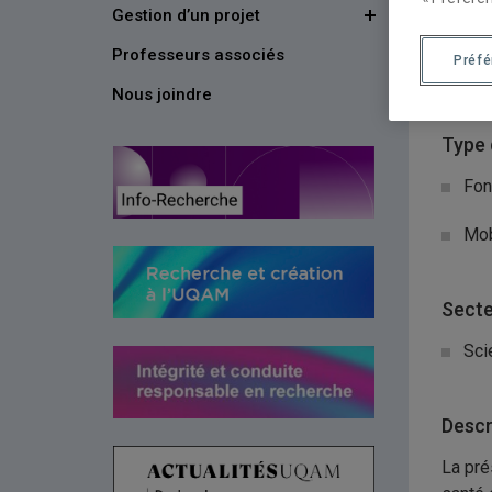
Gestion d’un projet
Organ
Professeurs associés
Préf
Ins
Nous joindre
Type 
Fon
Mob
Secte
Sci
Descr
La pré