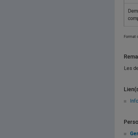
Dem
comp
Format 
Remar
Les de
Lien(
Inf
Perso
Gen