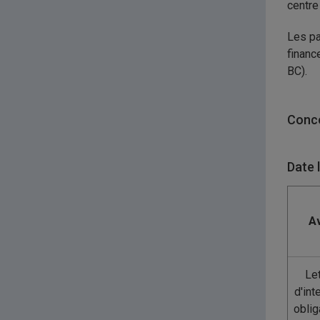
centre
Les pa
financ
BC).
Conco
Date 
Av
Let
d'int
oblig