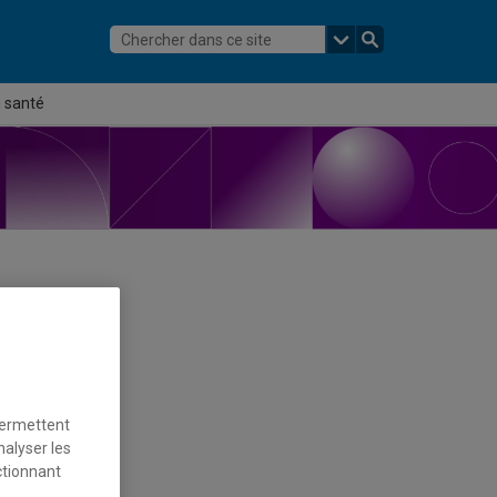
n santé
permettent
nalyser les
té en santé
ctionnant