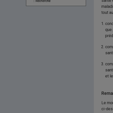
santé 
maladi
tout a
conc
que 
préd
comp
sant
comp
sant
et l
Remar
Le mon
ci-des