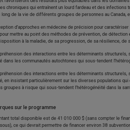
et favoriseront des résultats plus équitables dans les domaines d
es chroniques qui entraînent un lourd fardeau et des infections 
u long de la vie de différents groupes de personnes au Canada, e
eption d’approches en médecine de précision pour caractériser l
pour mettre au point des méthodes de prévention, de détection et 
isposition à la maladie, de sa progression, de sa résilience, de s
réhension des interactions entre les déterminants structurels, 
é dans les communautés autochtones qui sous-tendent l’hétérogé
réhension des interactions entre les déterminants structurels, 
é, en insistant particulièrement sur les diverses populations qui
es groupes à risque qui sous-tendent l’hétérogénéité dans la sant
ques sur le programme
tant total disponible est de 41 010 000 $ (sans compter le fin
sous), ce qui devrait permettre de financer environ 38 subventio