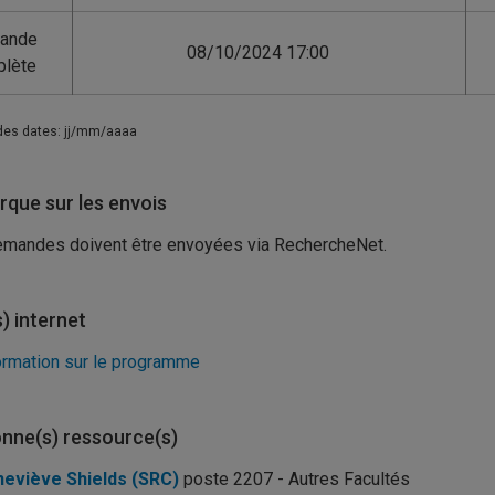
ande
08/10/2024 17:00
lète
des dates: jj/mm/aaaa
que sur les envois
mandes doivent être envoyées via RechercheNet.
s) internet
ormation sur le programme
nne(s) ressource(s)
eviève Shields (SRC)
poste 2207 - Autres Facultés