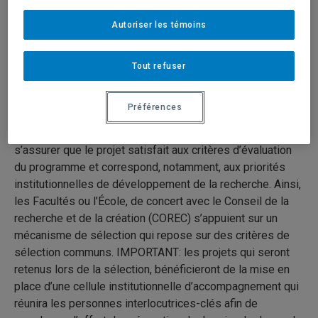
par une collaboration mutuelle et un partage de leadership
Autoriser les témoins
intellectuel et de ressources sous forme de contributions
en espèces ou en nature.
Tout refuser
Sélection interne annuelle du projet et de la direction
Les projets déposés dans le cadre du programme
Préférences
Subventions de Partenariat doivent être recommandés par
l’institution et les Facultés ou l’École concernées afin de
s’assurer que le projet satisfait aux critères d’évaluation
du programme et correspond, notamment, aux priorités
institutionnelles de développement de la recherche. Ainsi,
les Facultés ou l’École, de concert avec le Conseil de la
recherche et de la création (COREC) s’appuient sur un
mécanisme de sélection qui repose sur des critères de
sélection communs. IMPORTANT: les projets qui seront
retenus lors de la sélection, bénéficieront de la mise en
place d’une cellule institutionnelle d’accompagnement qui
réunira les personnes interlocutrices-clés afin de