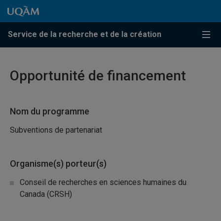
Passer au contenu
Accéder au menu principal
Accéder à la recherche
Passer au contenu
Accéder au menu principal
Service de la recherche et de la création
Menu
Opportunité de financement
Nom du programme
Subventions de partenariat
Organisme(s) porteur(s)
Conseil de recherches en sciences humaines du
Canada (CRSH)