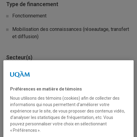
Type de financement
Fonctionnement
Mobilisation des connaissances (réseautage, transfert
et diffusion)
Secteur(s)
Arts et création
Sciences humaines et sociales
Préférences en matière de témoins
Nous utilisons des témoins (cookies) afin de collecter des
Description du programme
informations qui nous permettent d’améliorer votre
expérience sur le site, de vous proposer des contenus vidéo,
D’une durée de quatre à sept ans, les Subventions de
d’analyser les statistiques de fréquentation, etc. Vous
partenariat financent des partenariats officiels, nouveaux
pouvez personnaliser votre choix en sélectionnant
ou existants, qui font progresser la recherche et la
« Préférences ».
mobilisation des connaissances en sciences humaines