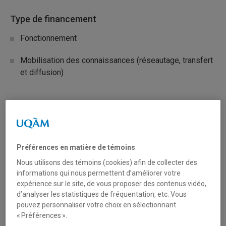
Type de financement
Fonctionnement
Mobilisation des connaissances (réseautage, transfert
et diffusion)
Secteur(s)
Sciences liées à la santé
Préférences en matière de témoins
Description du programme
Nous utilisons des témoins (cookies) afin de collecter des
informations qui nous permettent d’améliorer votre
Objectifs de la possibilité de financement sont les
expérience sur le site, de vous proposer des contenus vidéo,
suivants :
d’analyser les statistiques de fréquentation, etc. Vous
pouvez personnaliser votre choix en sélectionnant
Soutenir les activités de planification, l’établissement
« Préférences ».
de partenariats et les initiatives visant à accroître la