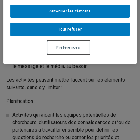
connaissance du contexte de la recherche en santé
Autoriser les témoins
pour faire avancer la recherche correspondant au
mandat des IRSC;
Tout refuser
Soutenir les activités de dissémination visant
principalement à communiquer les données issues de
Préférences
la recherche en santé aux chercheurs ou aux
utilisateurs des connaissances concernés, en adaptant
le message et le média, au besoin.
Les activités peuvent mettre l’accent sur les éléments
suivants, sans s’y limiter :
Planification :
Activités qui aident les équipes potentielles de
chercheurs, d’utilisateurs des connaissances et/ou de
partenaires à travailler ensemble pour définir les
questions de recherche ou cerner les priorités et