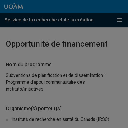
Passer au contenu
Accéder au menu principal
Accéder à la recherche
Passer au contenu
Accéder au menu principal
Service de la recherche et de la création
Menu
Opportunité de financement
Nom du programme
Subventions de planification et de dissémination –
Programme d’appui communautaire des
instituts/initiatives
Organisme(s) porteur(s)
Instituts de recherche en santé du Canada (IRSC)