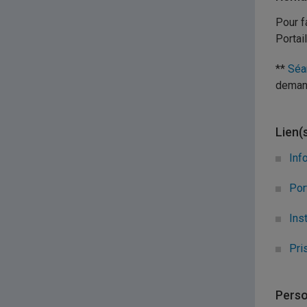
Pour f
Portai
**
Séa
deman
Lien(
Inf
Por
Ins
Pri
Perso