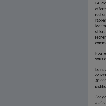
Le Pro
offert
recher
l’appa
les fr
offert
recher
comme 
Pour ê
vous d
Les pe
doiven
40 000
justif
Les pe
a été 