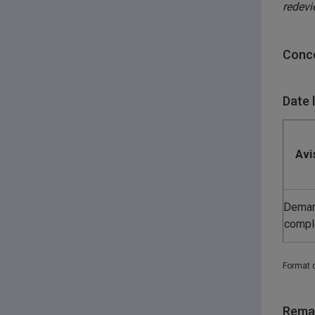
redevi
Conco
Date 
Avi
Dema
compl
Format 
Remar