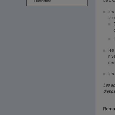
Le CR
les
la 
les
niv
mar
les
Les ap
d’appa
Remar