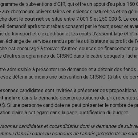
gramme de subventions d’OIR, qui offre un appui d’au plus 150 00
e aux chercheurs universitaires en sciences naturelles et en génie
che dont le
cout net
se situe entre 7 001 $ et 250 000 $. Le
cou
reil demandé après tout rabais consenti par le fournisseur et avan
ais de transport et d’expédition et les couts d’assemblage et d’in
 en échange de services rendus par les utilisateurs au profit de l’
che est encouragé à trouver d’autres sources de financement pour
d’autres programmes du CRSNG dans le cadre desquels l’achat 
tre admissible à présenter une demande et à détenir des fonds à
evez détenir au moins une subvention du CRSNG (à titre de per
rsonnes candidates sont invitées à présenter des propositions d
t inclure
dans la demande deux propositions de prix récentes pou
 $. Si une personne candidate ne peut présenter le nombre de pr
ication claire à cet égard dans la page Justification du budget.
rsonnes candidates et cocandidates dont la demande de subventi
retenue dans le cadre du concours de l’année précédente ne sont