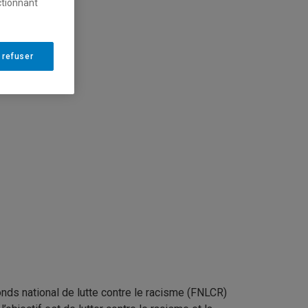
ctionnant
 refuser
nds national de lutte contre le racisme (FNLCR)