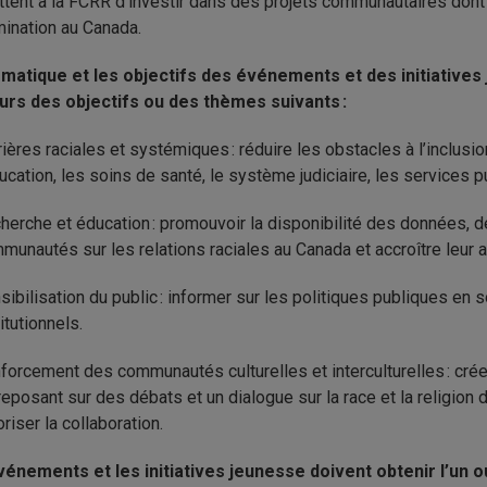
tent à la FCRR d’investir dans des projets communautaires dont l’
mination au Canada.
ématique et les objectifs des événements et des initiatives
eurs des objectifs ou des thèmes suivants :
rières raciales et systémiques : réduire les obstacles à l’inclus
ducation, les soins de santé, le système judiciaire, les services pu
herche et éducation : promouvoir la disponibilité des données,
munautés sur les relations raciales au Canada et accroître leur a
sibilisation du public : informer sur les politiques publiques en
titutionnels.
forcement des communautés culturelles et interculturelles : crée
reposant sur des débats et un dialogue sur la race et la religion 
oriser la collaboration.
énements et les initiatives jeunesse doivent obtenir l’un ou