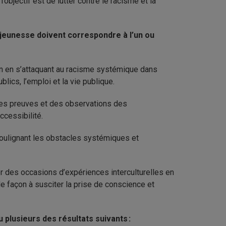
objectif est de lutter contre le racisme et la
 jeunesse doivent correspondre à l’un ou
ion en s’attaquant au racisme systémique dans
blics, l’emploi et la vie publique.
 des preuves et des observations des
ccessibilité.
 soulignant les obstacles systémiques et
r des occasions d’expériences interculturelles en
de façon à susciter la prise de conscience et
 plusieurs des résultats suivants :