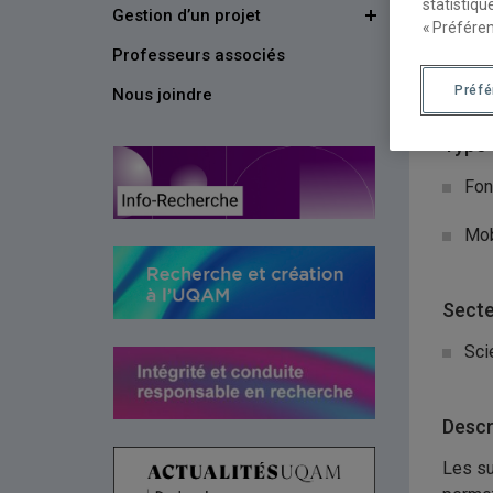
statistiqu
Gestion d’un projet
Organ
« Préféren
Professeurs associés
Fon
Préf
Nous joindre
Type 
Fon
Mob
Secte
Sci
Descr
Les su