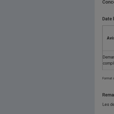
Conco
Date 
Avi
Dema
compl
Format 
Remar
Les de