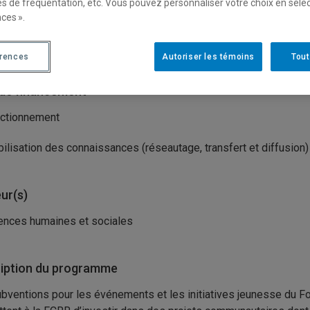
es de fréquentation, etc. Vous pouvez personnaliser votre choix en séle
isme(s) porteur(s)
ces ».
dation canadienne des relations raciales (FCRR)
érences
Autoriser les témoins
Tout
de financement
ctionnement
ilisation des connaissances (réseautage, transfert et diffusion)
ur(s)
ences humaines et sociales
iption du programme
bventions pour les événements et les initiatives jeunesse du Fo