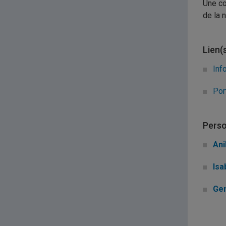
Une co
de la 
Lien(
Inf
Por
Perso
Ani
Isa
Gen