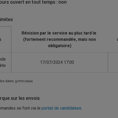
urs ouvert en tout temps : non
limites
s
nde
17/07/2024 17:00
ète
des dates: jj/mm/aaaa
que sur les envois
mandes se font via le
portail de candidature
.