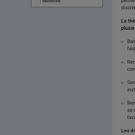
permet
discri
La th
plusi
Bar
l’é
Rec
com
Sen
ins
Ren
se 
fav
Les év