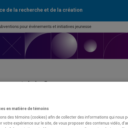
ce de la recherche et de la création
ubventions pour événements et initiatives jeunesse
ortunité de financement
du programme
ces en matière de témoins
tions pour événements et initiatives jeunesse
sons des témoins (cookies) afin de collecter des informations qui nous 
r votre expérience sur le site, de vous proposer des contenus vidéo, d’a