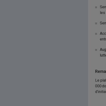
Sen
les
Sen
Acc
ent
Aug
lutt
Remar
Le pla
000 do
d’initi