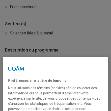
Fonctionnement
Secteur(s)
Sciences liées à la santé
Description du programme
Financement offert pour soutenir les projets de recherche
qui cadrent avec les domaines de recherche prioritaires
de la Société de l’arthrite du Canada. Les
demandes doivent porter sur des projets de recherche
Préférences en matière de témoins
novateurs dans les domaines prioritaires suivants:
Nous utilisons des témoins (cookies) afin de collecter des
informations qui nous permettent d’améliorer votre
1- Recherche sur la douleur liée à l’arthrite visant à:
expérience sur le site, de vous proposer des contenus vidéo,
d’analyser les statistiques de fréquentation, etc. Vous
Améliorer notre compréhension des mécanismes
pouvez personnaliser votre choix en sélectionnant
sous-jacents de la douleur;