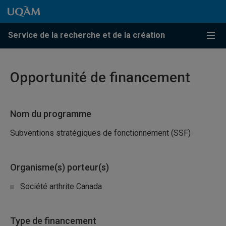
Passer au contenu
Accéder au menu principal
Accéder à la recherche
Passer au contenu
Accéder au menu principal
Service de la recherche et de la création
Menu
Opportunité de financement
Nom du programme
Subventions stratégiques de fonctionnement (SSF)
Organisme(s) porteur(s)
Société arthrite Canada
Type de financement