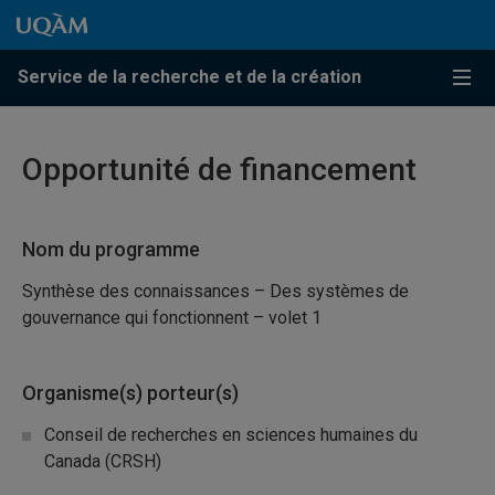
Passer au contenu
Accéder au menu principal
Accéder à la recherche
Passer au contenu
Accéder au menu principal
Service de la recherche et de la création
Menu
Opportunité de financement
Nom du programme
Synthèse des connaissances – Des systèmes de
gouvernance qui fonctionnent – volet 1
Organisme(s) porteur(s)
Conseil de recherches en sciences humaines du
Canada (CRSH)