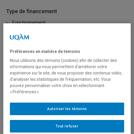
Type de financement
Fonctionnement
Mobilisation des connaissances (réseautage, transfert
et diffusion)
Préférences en matière de témoins
Nous utilisons des témoins (cookies) afin de collecter des
Secteur(s)
informations qui nous permettent d’améliorer votre
expérience sur le site, de vous proposer des contenus vidéo,
Sciences humaines et sociales
d’analyser les statistiques de fréquentation, etc. Vous
pouvez personnaliser votre choix en sélectionnant
« Préférences ».
Description du programme
Le thème
Des systèmes de gouvernance qui
Autoriser les témoins
fonctionnent
est l’un des 16 défis de demain mondiaux
cernés dans le cadre de l’initiative Imaginer l’avenir du
Tout refuser
Canada du CRSH. Ces questions complexes, cernées en