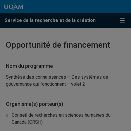
Passer au contenu
Accéder au menu principal
Accéder à la recherche
Passer au contenu
Accéder au menu principal
Service de la recherche et de la création
Menu
Opportunité de financement
Nom du programme
Synthèse des connaissances – Des systèmes de
gouvernance qui fonctionnent – volet 2
Organisme(s) porteur(s)
Conseil de recherches en sciences humaines du
Canada (CRSH)