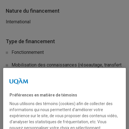
Nature du financement
International
Type de financement
Fonctionnement
Mobilisation des connaissances (réseautage, transfert
et diffusion)
Secteur(s)
Préférences en matière de témoins
Sciences humaines et sociales
Nous utilisons des témoins (cookies) afin de collecter des
informations qui nous permettent d’améliorer votre
expérience sur le site, de vous proposer des contenus vidéo,
Description du programme
d’analyser les statistiques de fréquentation, etc. Vous
pouvez personnaliser votre choix en sélectionnant