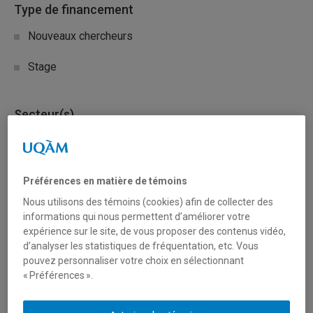
Type de financement
Nouveaux chercheurs
Stage
Secteur(s)
Sciences liées à la santé
Préférences en matière de témoins
Description du programme
Nous utilisons des témoins (cookies) afin de collecter des
Ce programme vise à promouvoir l’excellence scientifique
informations qui nous permettent d’améliorer votre
et la diversité au sein du milieu de la recherche canadien.
expérience sur le site, de vous proposer des contenus vidéo,
d’analyser les statistiques de fréquentation, etc. Vous
Il appuie le perfectionnement professionnel et le
pouvez personnaliser votre choix en sélectionnant
cheminement de carrière des stagiaires afin de favoriser
« Préférences ».
la mise en place et le maintien de programmes de
recherche solides et indépendants dans le milieu