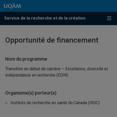
Passer au contenu
Accéder au menu principal
Accéder à la recherche
Passer au contenu
Accéder au menu principal
Service de la recherche et de la création
Menu
Opportunité de financement
Nom du programme
Transition en début de carrière – Excellence, diversité et
indépendance en recherche (EDIR)
Organisme(s) porteur(s)
Instituts de recherche en santé du Canada (IRSC)